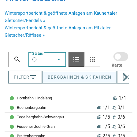
Wintersportbericht & geöffnete Anlagen am Kaunertaler
Gletscher/Fendels »
Wintersportbericht & geöffnete Anlagen am Pitztaler
Gletscher/Rifflsee »
Status
Karte
FILTER
BERGBAHNEN & SKIFAHREN
PISTE
1/1
Hornbahn Hindelang
1/1
0/1
Buchenbergbahn
1/5
0/6
Tegelbergbahn Schwangau
1/5
0/6
Füssener Jöchle Grän
2/5
0/5
Breitenbergbahn