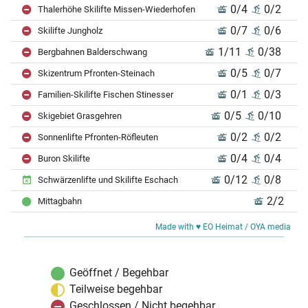
0/4
0/2
Thalerhöhe Skilifte Missen-Wiederhofen
0/7
0/6
Skilifte Jungholz
1/11
0/38
Bergbahnen Balderschwang
0/5
0/7
Skizentrum Pfronten-Steinach
0/1
0/3
Familien-Skilifte Fischen Stinesser
0/5
0/10
Skigebiet Grasgehren
0/2
0/2
Sonnenlifte Pfronten-Röfleuten
0/4
0/4
Buron Skilifte
0/12
0/8
Schwärzenlifte und Skilifte Eschach
2/2
Mittagbahn
Made with ♥ EO Heimat / OYA media
Geöffnet / Begehbar
Teilweise begehbar
Geschlossen / Nicht begehbar