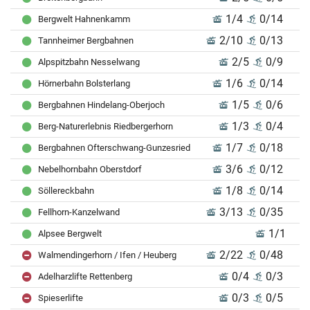
1/4
0/14
Bergwelt Hahnenkamm
2/10
0/13
Tannheimer Bergbahnen
2/5
0/9
Alpspitzbahn Nesselwang
1/6
0/14
Hörnerbahn Bolsterlang
1/5
0/6
Bergbahnen Hindelang-Oberjoch
1/3
0/4
Berg-Naturerlebnis Riedbergerhorn
1/7
0/18
Bergbahnen Ofterschwang-Gunzesried
3/6
0/12
Nebelhornbahn Oberstdorf
1/8
0/14
Söllereckbahn
3/13
0/35
Fellhorn-Kanzelwand
1/1
Alpsee Bergwelt
2/22
0/48
Walmendingerhorn / Ifen / Heuberg
0/4
0/3
Adelharzlifte Rettenberg
0/3
0/5
Spieserlifte