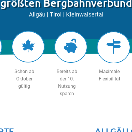
größten Bergbahnverbund
Allgäu | Tirol | Kleinwalsertal
Schon ab
Bereits ab
Maximale
Oktober
der 10.
Flexibilität
gültig
Nutzung
sparen
RTE
ALLGÄU 