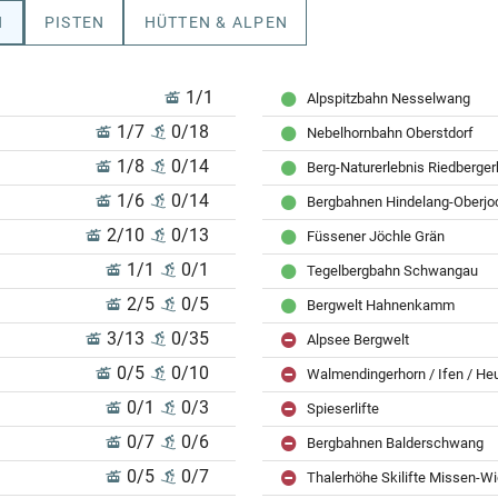
N
PISTEN
HÜTTEN & ALPEN
1/1
Alpspitzbahn Nesselwang
1/7
0/18
Nebelhornbahn Oberstdorf
1/8
0/14
Berg-Naturerlebnis Riedberger
1/6
0/14
Bergbahnen Hindelang-Oberjo
2/10
0/13
Füssener Jöchle Grän
1/1
0/1
Tegelbergbahn Schwangau
2/5
0/5
Bergwelt Hahnenkamm
3/13
0/35
Alpsee Bergwelt
0/5
0/10
Walmendingerhorn / Ifen / He
0/1
0/3
Spieserlifte
0/7
0/6
Bergbahnen Balderschwang
0/5
0/7
Thalerhöhe Skilifte Missen-W