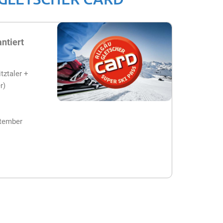
ntiert
ztaler +
r)
ptember