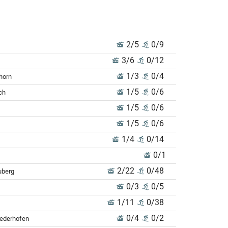
2/5
0/9
3/6
0/12
1/3
0/4
horn
1/5
0/6
ch
1/5
0/6
1/5
0/6
1/4
0/14
0/1
2/22
0/48
uberg
0/3
0/5
1/11
0/38
0/4
0/2
iederhofen