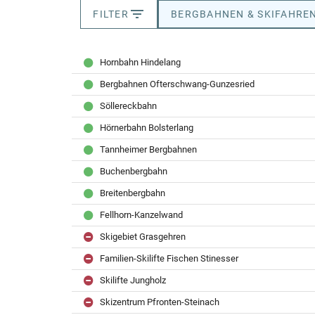
FILTER
BERGBAHNEN & SKIFAHRE
Hornbahn Hindelang
Bergbahnen Ofterschwang-Gunzesried
Söllereckbahn
Hörnerbahn Bolsterlang
Tannheimer Bergbahnen
Buchenbergbahn
Breitenbergbahn
Fellhorn-Kanzelwand
Skigebiet Grasgehren
Familien-Skilifte Fischen Stinesser
Skilifte Jungholz
Skizentrum Pfronten-Steinach