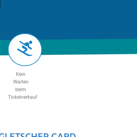
Kein
Warten
beim
Ticketverkauf
GLETSCHER CARD