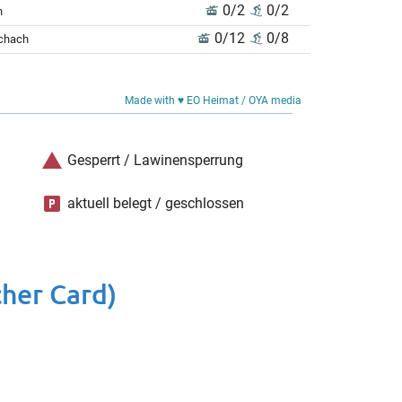
0/2
0/2
n
0/12
0/8
schach
Made with ♥ EO Heimat / OYA media
Gesperrt / Lawinensperrung
aktuell belegt / geschlossen
cher Card)